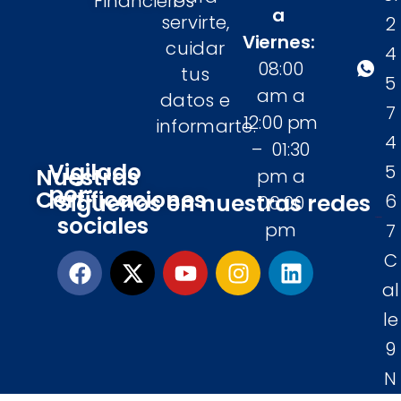
Financieros
a
servirte,
2
Viernes:
cuidar
4
08:00
tus
5
am a
datos e
7
12:00 pm
informarte.
4
– 01:30
Vigilado
5
Nuestras
pm a
por:
Certificaciones
Siguenos en nuestras redes
6
06:00
sociales
pm
7
C
al
le
9
N