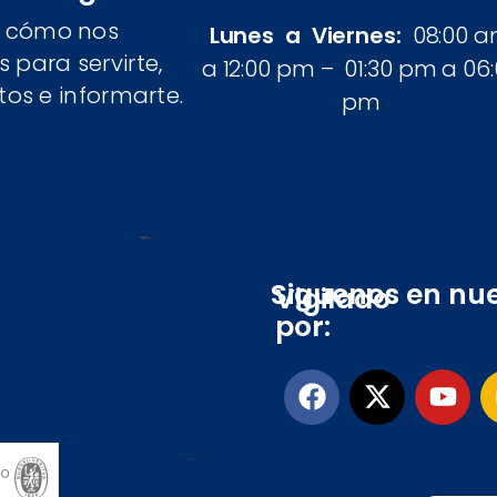
 cómo nos
Lunes a Viernes:
08:00 
para servirte,
a 12:00 pm – 01:30 pm a 06
tos e informarte.
pm
Siguenos en nue
Vigilado
por: