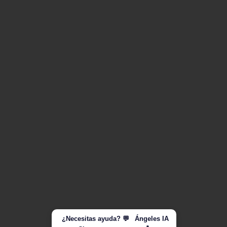
al
cli
e
nt
e
@
c
of
lo
n
or
te
.c
¿Necesitas ayuda? 💬
Ángeles IA
o