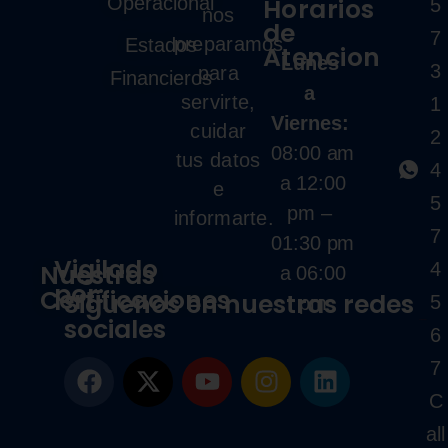
Operacional
Horarios
5
nos
de
7
preparamos
Estados
Atencion
Lunes
3
para
Financieros
a
servirte,
1
Viernes:
cuidar
2
08:00 am
tus datos
4
a 12:00
e
5
pm –
informarte.
7
01:30 pm
Vigilado
Nuestras
4
a 06:00
por:
Certificaciones
Siguenos en nuestras redes
5
pm
sociales
6
7
C
all