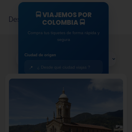
🚍 VIAJEMOS POR
Descubre tu
próximo viaje
COLOMBIA 🚍
Compra tus tiquetes de forma rápida y
segura
Ofertas
desde
Ciudad de origen
📍
Ciudad de destino
🧭
Fecha de salida
📅