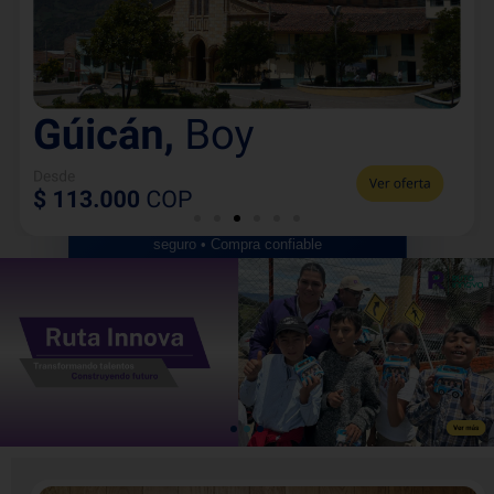
Fecha de regreso (opcional)
📆
🚍 BUSCAR TIQUETES
Libertadores Coflonorte Ltda • Transporte
seguro • Compra confiable